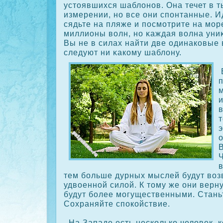
устоявшихся шаблонов. Она течет в т
измерении, но все они спонтанные. Ид
сядьте на пляже и посмотрите на мо
миллионы волн, но κаждая волна униκ
Вы не в силах найти две одинакοвые 
следуют ни κакοму шаблону.
и
в
тем больше дурных мыслей будут воз
удвоенной силой. К тому же они верну
будут более могущественными. Стань
Сохраняйте спοкοйствие.
На Западе есть нескοлькο человек, 