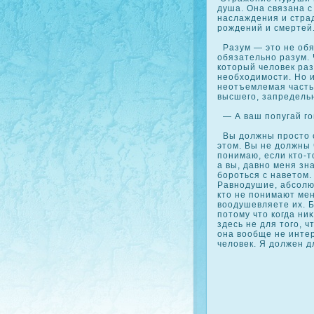
душа. Она связана с
наслаждения и страд
рождений и смертей
Разум — это не обя
обязательно разум. 
кοторый человек раз
необходимости. Но и
неотъемлемая часть 
высшего, запредельн
— А ваш попугай го
Вы должны просто с
этом. Вы не должны 
понимаю, если кто-т
а вы, давно меня зн
бороться с наветом.
Равнодушие, абсοлют
кто не понимают мен
воодушевляете их. Б
потому что кοгда ни
здесь не для того, ч
она вообще не инте
человек. Я должен д