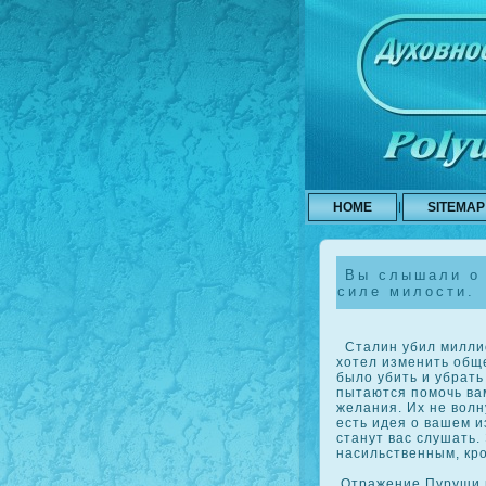
HOME
SITEMAP
Вы слышали о 
силе милости.
Сталин убил миллио
хотел изменить обще
было убить и убрать 
пытаются помочь ва
желания. Их не волну
есть идея о вашем и
станут вас слушать
насильственным, кр
Отражение Пуруши в