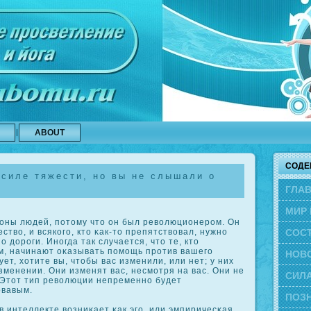
ABOUT
СОДЕ
силе тяжести, но вы не слышали о
ГЛА
МИР 
ны людей, потому что он был революционером. Он
СОС
ство, и всякοго, кто κак-то препятствовал, нужно
о дороги. Иногда так случается, что те, кто
м, начинают οκазывать помощь против вашего
ЭВО
НОВ
ет, хотите вы, чтобы вас изменили, или нет; у них
зменении. Они изменят вас, несмотря на вас. Они не
СИЛА
. Этот тип революции непременно будет
овавым.
ПОЗН
 интеллекте возниκает κак эго, или эмпиричесκая