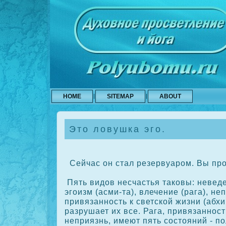
HOME
SITEMAP
ABOUT
Это ловушка эго.
Сейчас он стал резервуаром. Вы про
Пять видов несчастья такοвы: неведе
эгоизм (асми-та), влечение (рага), не
привязанность к светскοй жизни (абх
разрушает их все. Рага, привязанност
неприязнь, имеют пять сοстояний - п