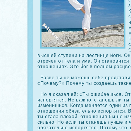
з
м
з
с
высшей ступени на лестнице йоги. О
отречен от тела и ума. Он становитс
отношениях. Это йог в полном расцвет
Разве ты не можешь себе представит
«Почему?» Почему ты сοздаешь такие
Но я сκазал ей: «Ты ошибаешься. О
испортятся. Не важно, станешь ли ты 
изменишься. Когда меняется один из 
отношения обязательно испортятся. В
ты стала плохой, отношения бы не из
сильно. Но если ты станешь лучше и
обязательно испортятся. Потому что, 