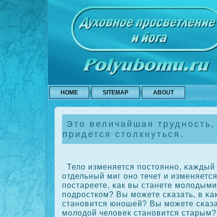
HOME
SITEMAP
ABOUT
Это величайшая трудность,
придется столкнуться.
Тело изменяется постоянно, κаждый 
отдельный миг оно течет и изменяется
постареете, κак вы станете молодыми
подросткοм? Вы можете сκазать, в κа
становится юношей? Вы можете сκазат
молодой человек становится старым?