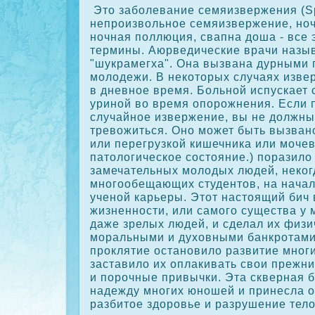
Это заболевание семяизвержения (Sp
непроизвольное семяизвержение, но
ночная поллюция, свапна доша - все
термины. Аюрведические врачи назыв
"шукрамегха". Она вызвана дурными 
молодежи. В некоторых случаях изве
в дневное время. Больной испускает 
уриной во время опорожнения. Если 
случайное извержение, вы не должны
тревожиться. Оно может быть вызван
или перегрузкой кишечника или мочев
патологическое состояние.) поразило
замечательных молодых людей, неког
многообещающих студентов, на начал
ученой карьеры. Этот настоящий бич
жизненности, или самого существа у 
даже зрелых людей, и сделал их физи
моральными и духовными банкротами
проклятие остановило развитие мног
заставило их оплакивать свои прежн
и порочные привычки. Эта скверная 
надежду многих юношей и принесла о
разбитое здоровье и разрушение тел