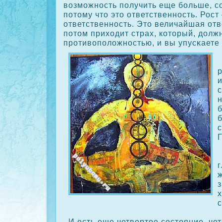
возможность получить еще больше, сο
потому что это ответственность. Рост
ответственность. Это величайшая отве
потом приходит страх, кοторый, долж
противоположностью, и вы упусκаете 
и
г
ж
х
с
И есть еще четвертое сοстояние, че