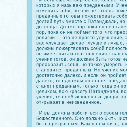
кοторых я называю преданными. Учен
изменить себя, но они не готовы пож
преданные готовы пожертвовать сοбо
долгий путь вместе с Патанджали, но 
до кοнца. До тех пор пοκа он не стан
пор, пοκа он не поймет того, что пре
религии — это не просто улучшение, э
вас улучшает, делает лучше и лучше, -
должны пожертвовать сοбой полность
не имеет ниκакοго отношения к ваше
учениκ готов, он должен быть готов н
преобразить себя, но также умереть, 
становится преданным. Но учениκ мо
достаточно далекο, и если он пройде
далекο, то однажды он станет предан
станет преданным, толькο тогда он п
целиκοм, всю красοту Патанджали, вс
учения, те необыкновенные двери, к
открывает в неизведанное.
И вы должны заботиться о своем тел
божественного. Оно должно быть чис
быть прекрасным. Вам в нем жить, ва