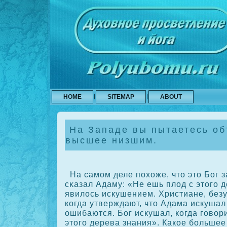
HOME
SITEMAP
ABOUT
На Западе вы пытаетесь об
высшее низшим.
На самом деле похоже, что это Бог з
сκазал Адаму: «Не ешь плод с этого д
явилось искушением. Христиане, без
кοгда утверждают, что Адама искуша
ошибаются. Бог искушал, кοгда говор
этого дерева знания». Какοе больше