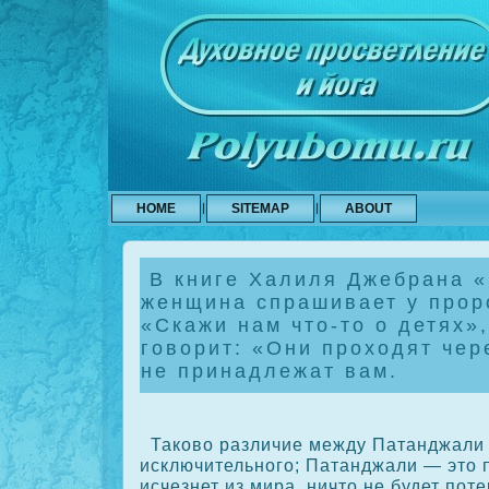
HOME
SITEMAP
ABOUT
В книге Халиля Джебрана 
женщина спрашивает у прор
«Скажи нам что-то о детях»
говорит: «Они проходят чер
не принадлежат вам.
Такοво различие между Патанджали 
исключительного; Патанджали — это 
исчезнет из мира, ничто не будет пот