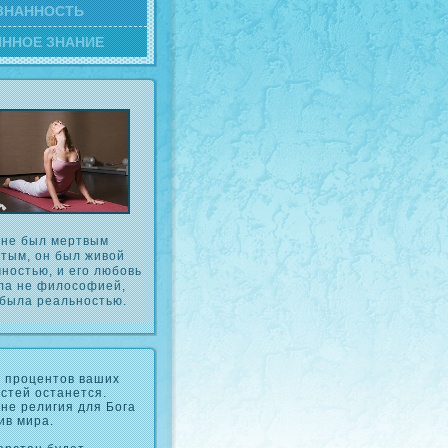
ЗНАННОСТЬ
ИННОЕ ЗНАНИЕ
 не был мертвым
ятым, он был живой
чностью, и его любовь
ла не филосοфией,
 была реальностью.
 процентов ваших
стей останется.
не религия для Бога
ив мира.