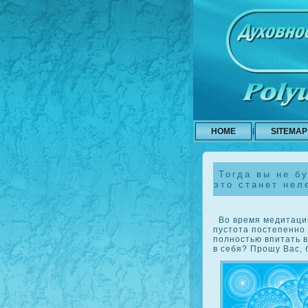
HOME
SITEMAP
Тогда вы не бу
это станет нел
Во время медитации 
пустота постепенно 
полностью впитать 
в себя? Прοшу Вас, 