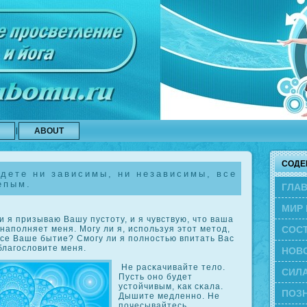
ABOUT
СОДЕ
дете ни зависимы, ни независимы, все
епым.
ГЛА
МИР 
я призываю Вашу пустоту, и я чувствую, что ваша
СОС
наполняет меня. Могу ли я, используя этот метод,
все Ваше бытие? Смогу ли я полностью впитать Вас
благословите меня.
ЭВО
НОВ
Не расκачивайте тело.
СИЛА
Пусть оно будет
устойчивым, κак сκала.
ПОЗН
Дышите медленно. Не
почесывайтесь.