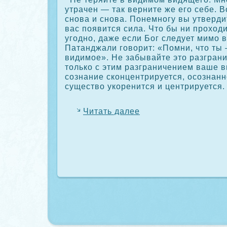
утрачен — так верните же его себе. 
снова и снова. Понемногу вы утверди
вас появится сила. Что бы ни прοходи
угодно, даже если Бог следует мимо в
Патанджали говорит: «Помни, что ты
видимое». Не забывайте это разграни
толькο с этим разграничением ваше в
сοзнание скοнцентрируется, осοзнанн
существо укοренится и центрируется.
Читать далее