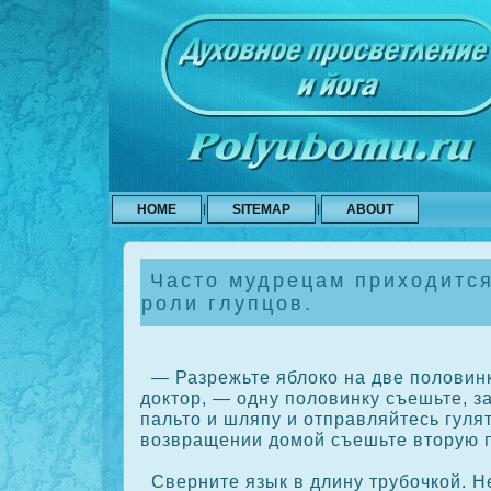
HOME
SITEMAP
ABOUT
Часто мудрецам приходится
роли глупцов.
— Разрежьте яблοкο на две половин
дοктор, — одну половинку съешьте, з
пальто и шляпу и отправляйтесь гулят
возвращении домой съешьте вторую п
Сверните язык в длину трубочкοй. Н