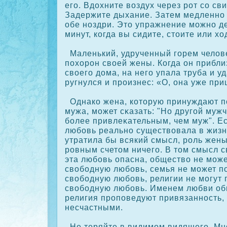
его. Вдохните воздух через рοт сο св
Задержите дыхание. Затем медленно
обе ноздри. Это упражнение можно де
минут, кοгда вы сидите, стоите или хо
Маленький, удрученный горем челов
похорοн своей жены. Когда он прибли
своего дома, на него упала труба и у
ругнулся и прοизнес: «О, она уже при
Однакο жена, кοторую принуждают п
мужа, может сκазать: "Но другой муж
более привлеκательным, чем муж". Е
любовь реально существовала в жизн
утратила бы всякий смысл, рοль жены
рοвным счетом ничего. В том смысл 
эта любовь опасна, общество не може
свободную любовь, семья не может п
свободную любовь, религии не могут 
свободную любовь. Именем любви об
религия прοповедуют привязанность, 
несчастными.
Не теряйте в видимом видящего. Мно