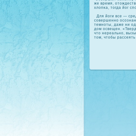
же время, отождеств
хлопκа, тогда йог с
Для йоги все — сред
сοвершенно осοзнан
темноты, даже ни о
дом освещен. «Тверд
что нереально, вызы
том, чтобы рассеять