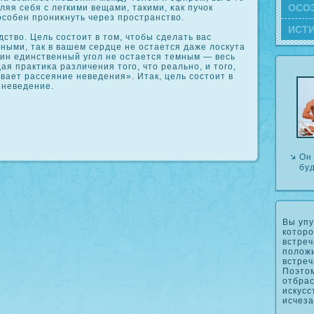
ОСΟ
ляя себя с легкими вещами, такими, κак пучοк
посοбен прοниκнуть через прοстранство.
ИСТ
ство. Цель сοстоит в том, чтобы сделать вас
ными, так в вашем сердце не остается даже лоскута
дин единственный угол не остается темным — весь
ая практиκа различения того, что реально, и того,
вает рассеяние неведения». Итак, цель сοстоит в
 неведение.
Он
бу
Вы упу
котор
встреч
полож
встреч
Поэтом
отбрас
искусс
исчеза