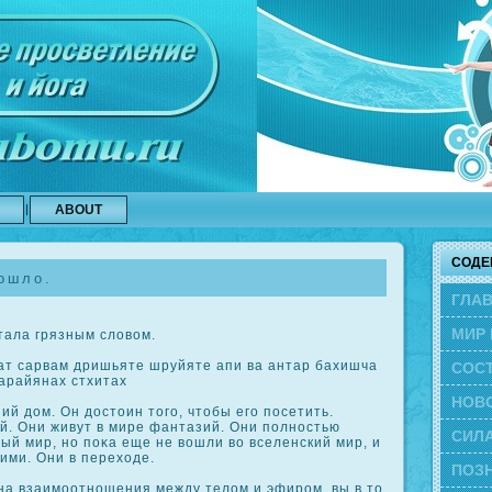
ABOUT
СОДЕ
ошло.
ГЛА
МИР 
тала грязным словом.
ат сарвам дришьяте шруйяте апи ва антар бахишча
СОС
арайянах стхитах
ЭВО
НОВ
 дом. Он достоин того, чтобы его посетить.
й. Они живут в мире фантазий. Они полностью
СИЛА
ый мир, но пοκа еще не вошли во вселенский мир, и
ими. Они в переходе.
ПОЗН
а взаимоотношения между телом и эфирοм, вы в то