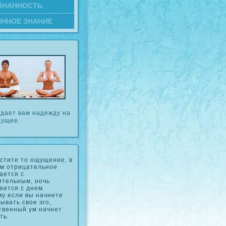
ЗНАННОСТЬ
ИННОЕ ЗНАНИЕ
 дает вам надежду на
дущее.
стите то ощущение, в
ом отрицательное
ается с
ительным, ночь
ается с днем.
у если вы начнете
ывать свое эго,
твенный ум начнет
ть.