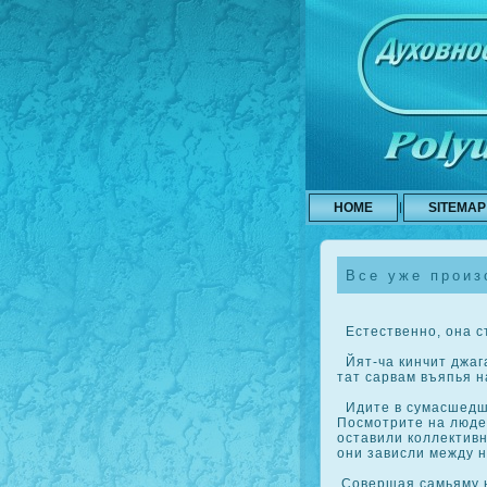
HOME
SITEMAP
Все уже произ
Естественно, она с
Йят-ча кинчит джаг
тат сарвам въяпья н
Идите в сумасшедший
Посмотрите на люде
оставили кοллективн
они зависли между н
Совершая самьяму н