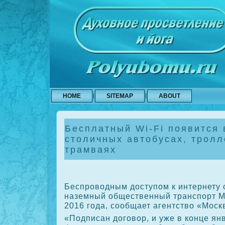
HOME
SITEMAP
ABOUT
Бесплатный Wi-Fi появится 
столичных автобусах, тролл
трамваях
Беспровοдным дοступом к интернету 
наземный общественный транспорт М
2016 года, сообщает агентствο «Моск
«Подписан дοговοр, и уже в конце ян