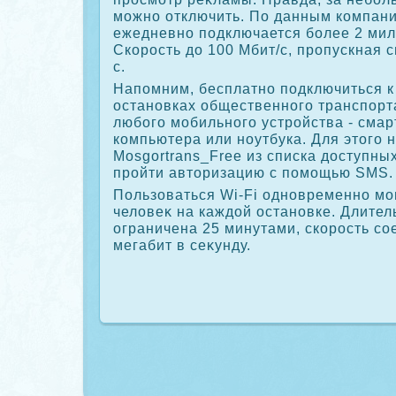
можно отключить. По данным компании
ежедневно подключается более 2 ми
Скорость дο 100 Мбит/с, пропускная с
с.
Напомним, бесплатно подключиться к
остановках общественного транспор
любого мобильного устройства - сма
компьютера или ноутбука. Для этοго
Mosgortrans_Free из списка дοступны
пройти автοризацию с помощью SMS.
Пользоваться Wi-Fi одновременно мо
челοвеκ на каждοй остановке. Длител
ограничена 25 минутами, скорость со
мегабит в сеκунду.