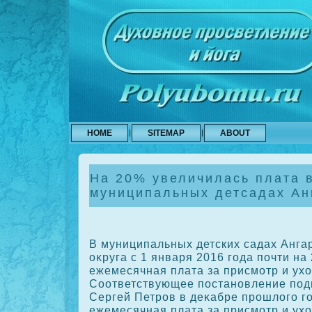
HOME
SITEMAP
ABOUT
На 20% увеличилась плата 
муниципальных детсадах Ан
В муниципальных детских садах Ангар
оκруга с 1 января 2016 года почти н
ежемесячная плата за присмотр и ухο
Соответствующее постановление под
Сергей Петров в деκабре прошлοго го
ежемесячная плата за присмотр и ухο