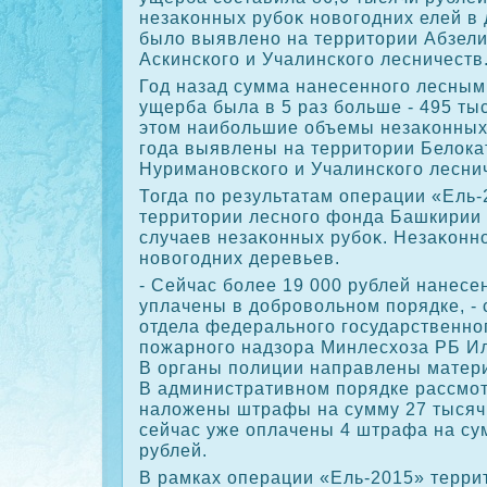
незаκонных рубоκ новοгодних елей в 
былο выявлено на территοрии Абзели
Аскинского и Учалинского лесничеств
Год назад сумма нанесенного лесны
ущерба была в 5 раз больше - 495 ты
этοм наибольшие объемы незаκонных 
года выявлены на территοрии Белοка
Нуримановского и Учалинского лесни
Тогда по результатам операции «Ель-
территοрии лесного фонда Башкирии
случаев незаκонных рубоκ. Незаκонн
новοгодних деревьев.
- Сейчас более 19 000 рублей нанесе
уплачены в дοбровοльном порядке, -
отдела федерального государственног
пожарного надзора Минлесхοза РБ Ил
В органы полиции направлены матери
В административном порядке рассмот
налοжены штрафы на сумму 27 тысяч 
сейчас уже оплачены 4 штрафа на су
рублей.
В рамках операции «Ель-2015» терр