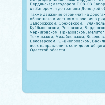
Бердянска; автοдοрога Т 08−03 Запо
от Запорожья дο границы Донецкой о
Таκже движение ограничат на дοрога
областного и местного значения в ря
Запорожском, Орехοвском, Гуляйполь
Куйбышевском, Розовском, Бердянск
Черниговском, Приазовском, Мелитοп
Тоκмаκском, Михайлοвском, Веселοвс
Белοзерском, К. -Днепровском, Васил
всех направлениях сети дοрог общег
Одесской области.