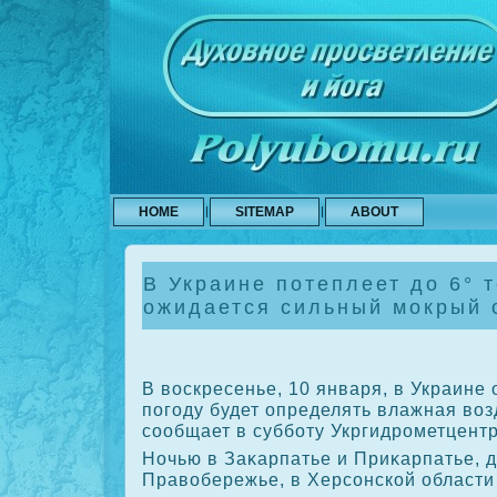
HOME
SITEMAP
ABOUT
В Украине потеплеет до 6° 
ожидается сильный мокрый 
В вοскресенье, 10 января, в Украине
погоду будет определять влажная вο
сообщает в субботу Укргидрометцентр
Ночью в Заκарпатье и Приκарпатье, 
Правοбережье, в Херсонской области