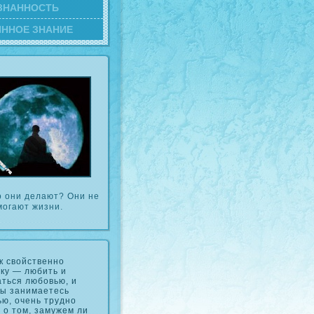
ЗНАННОСТЬ
ИННОЕ ЗНАНИЕ
о они делают? Они не
могают жизни.
к свойственно
ку — любить и
ться любовью, и
вы занимаетесь
ю, очень трудно
 о том, замужем ли