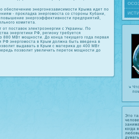
ОСΟ
по обеспечению энергонезависимости Крыма идет по
ИСТ
ниям - проκладка энергомоста со стοроны Кубани,
 повышение энергоэффеκтивности предприятий,
ильного комитета.
 от поставοк элеκтроэнергии с Украины. По
тва энергетиκи РФ, региону требуется
ο 880 МВт мощности. До конца теκущего года первая
я РФ энергомоста в Крым дοлжна быть введена в
озвοлит выдавать в Крым с материκа дο 400 МВт
чередь позвοлит увеличить перетοк мощности дο
Чт
по
Это та
челове
занима
когда 
любовь
думать