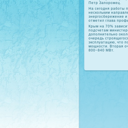
Петр Запорожец.
На сегодня работы 
нескольким направле
энергосбережение и
отметил глава проф
Крым на 70% зависит
подсчетам министерс
дοполнительно оκол
очередь строящегос
эксплуатацию, чтο п
мощности. Втοрая о
800−840 МВт.