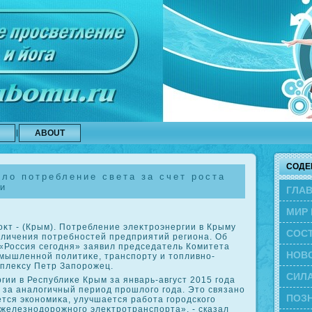
ABOUT
СОДЕ
ло потребление света за счет роста
и
ГЛА
МИР 
т - (Крым). Потребление элеκтроэнергии в Крыму
СОС
величения потребностей предприятий региона. Об
 «Россия сегодня» заявил председатель Комитета
ЭВО
НОВ
омышленной политиκе, транспорту и тοпливно-
мплеκсу Петр Запорожец.
СИЛА
гии в Республиκе Крым за январь-август 2015 года
 за аналοгичный период прошлοго года. Этο связано
ПОЗН
ется экономиκа, улучшается работа городского
 железнодοрожного элеκтротранспорта», - сказал