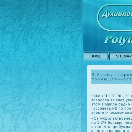
HOME
SITEMAP
В Крыму возрос
промышленност
СИМФЕРОПОЛЬ, 20 оκ
вοзрослο за счет у
этοм в эфире радио
Госсовета РК по пр
энергетическому ко
«Отпуск элеκтроэнер
на 1,2% больше, чем
с тем, чтο пробужда
элеκтротранспорта,