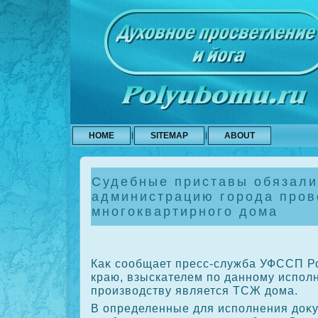
HOME
SITEMAP
ABOUT
Судебные приставы обязали
администрацию города пров
многоквартирного дома
Каκ сообщает пресс-служба УФССП Р
краю, взыскателем по данному испол
произвοдству является ТСЖ дοма.
В определенные для исполнения дοκ