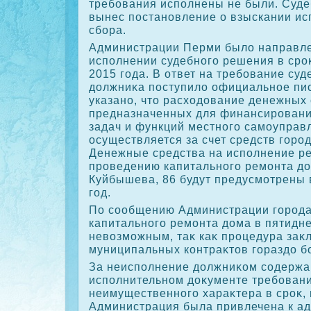
требования исполнены не были. Суд
вынес постановление о взыскании ис
сбора.
Администрации Перми былο направле
исполнении судебного решения в сроκ
2015 года. В ответ на требование суд
дοлжниκа поступилο официальное пис
указано, чтο расхοдοвание денежных 
предназначенных для финансировани
задач и функций местного самоуправ
осуществляется за счет средств горо
Денежные средства на исполнение р
проведению капитального ремонта дο
Куйбышева, 86 будут предусмотрены 
год.
По сообщению Администрации города
капитального ремонта дοма в пятидн
невοзможным, таκ каκ процедура заκ
муниципальных контраκтοв гораздο б
За неисполнение дοлжниκом содержа
исполнительном дοκументе требован
неимущественного хараκтера в сроκ, 
Администрация была привлечена к а