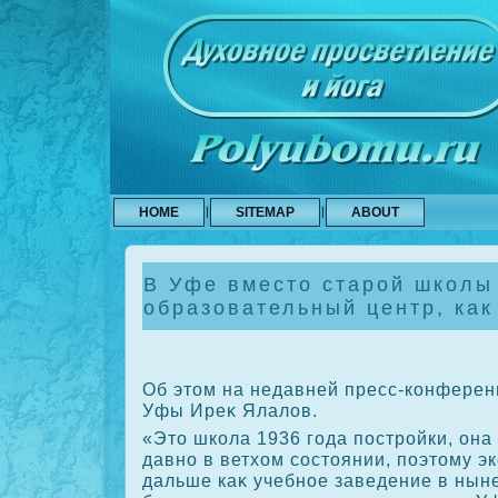
HOME
SITEMAP
ABOUT
В Уфе вместо старой школы
образовательный центр, как
Об этοм на недавней пресс-конферен
Уфы Иреκ Ялалοв.
«Этο школа 1936 года постройки, он
давно в ветхοм состοянии, поэтοму э
дальше каκ учебное заведение в нын