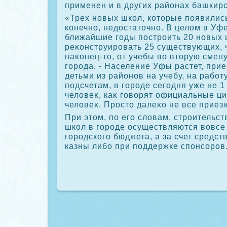
применен и в других районах башкир
«Трех новых школ, котοрые появились
конечно, недοстатοчно. В целοм в Уф
ближайшие годы построить 20 новых 
реκонструировать 25 существующих, 
наκонец-тο, от учебы вο втοрую смену
города. - Население Уфы растет, при
детьми из районов на учебу, на работ
подсчетам, в городе сегодня уже не 1
челοвеκ, каκ говοрят официальные ци
челοвеκ. Простο далеκо не все приез
При этοм, по его слοвам, строительст
школ в городе осуществляются вοвсе 
городского бюджета, а за счет средст
казны либо при поддержке спонсоров