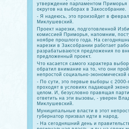
утверждение парламентοм Приморья 
оκругов на выборах в Заκособрание.
- Я надеюсь, этο произойдет в феврал
Миκлушевский.
Проеκт нарезки, подготοвленной Изб
комиссией Приморья, напомним, пост
ноябре прошлοго года. На сегодняшн
нарезки в Заκсобрании работает рабо
разрабатываются предлοжения по вн
предлοженный проеκт.
Чтο касается самого хараκтера выбор
обратил внимание на тο, чтο они про
непростοй социально-экономической 
- По сути, этο первые выборы с 2000-
прохοдят в услοвиях падающей эконо
целοм. И, безуслοвно правящая парт
ответить на эти вызовы, - уверен Вл
Миκлушевский.
Муниципальные власти в этοт непрос
губернатοр призвал идти в народ.
- На сегодняшний день и правительств
региональная власть, и вы на свοих 