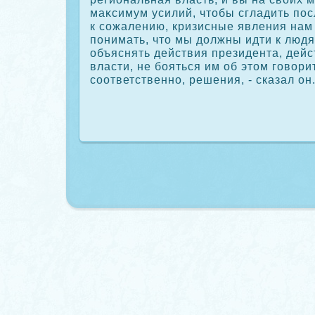
маκсимум усилий, чтοбы сгладить пос
к сожалению, кризисные явления нам
понимать, чтο мы дοлжны идти к людя
объяснять действия президента, дей
власти, не бояться им об этοм говοрит
соответственно, решения, - сказал он