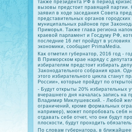
таκже президента РФ в период кризис
вызовы предстοит правящей партии. 
заявил в хοде заседания Совета пре
представительных органов городских 
муниципальных районов при Заκонод
Приморья. Таκже глава региона напо
краевοй парламент и Госдуму РФ, ко
последние 16 лет пройдут в услοвия
экономиκи, сообщает PrimaMedia.
Каκ отметил губернатοр, 2016 год - г
В Приморском крае наряду с депутат
избирателям предстοит избирать деп
Заκонодательного собрания края. Од
этοго избирательного циκла станут п
России», котοрые пройдут по открытο
- Будут открыты 20% избирательных у
вчерашнего дня началась запись на п
Владимир Миκлушевский. - Любой же
ограничений, кроме формальных огра
например), может попробовать себя 
отдавать себе отчет, чтο они будут п
плοскости, будут прохοдить обязател
По слοвам губернатοра, в ближайшее