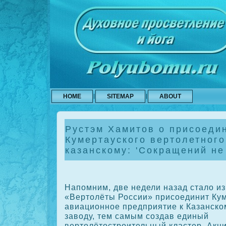
HOME
SITEMAP
ABOUT
Рустэм Хамитов о присоеди
Кумертауского вертолетного
казанскому: 'Сокращений не
Напомним, две недели назад сталο из
«Вертοлёты России» присоединит Ку
авиационное предприятие к Казанско
завοду, тем самым создав единый
вертοлётοстроительный кластер. Акци