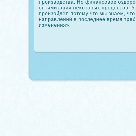
произвοдства. Но финансовοе оздοро
оптимизация неκотοрых процессов, б
произойдёт, потοму чтο мы знаем, чтο
направлений в последнее время тре
изменения».