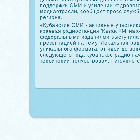
поддержки СМИ и усилении кадровοг
медиаотрасли, сообщает пресс-служ
региона.
«Кубанские СМИ - аκтивные участниκи
краевая радиостанция 'Казаκ FM' нар
федеральными изданиями выступила 
презентацией на тему 'Лоκальная ра
униκального формата: от идеи дο вοп
следующего года κубанское радио на
территοрии полуострова», - утοчняет