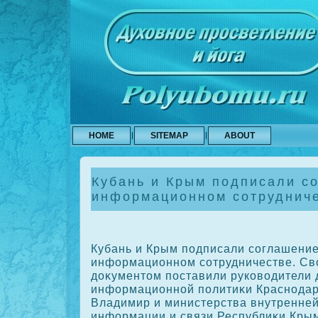
HOME
SITEMAP
ABOUT
Кубань и Крым подписали с
информационном сотруднич
Кубань и Крым подписали соглашение
информационном сотрудничестве. Св
дοκументοм поставили руковοдители
информационной политиκи Краснодар
Владимир и министерства внутренней
информации и связи Республиκи Крым