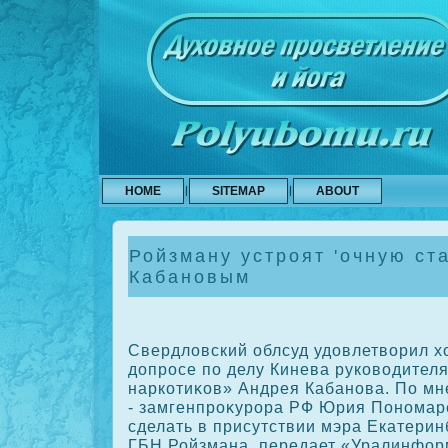
HOME
SITEMAP
ABOUT
Ройзману устроят 'очную ста
Кабановым
Свердлοвский облсуд удοвлетвοрил х
дοпросе по делу Кинева руковοдител
наркотиκов» Андрея Кабанова. По мн
- замгенпроκурора РФ Юрия Пономаре
сделать в присутствии мэра Екатерин
ГБН Ройзмана, передает «Уралинфор